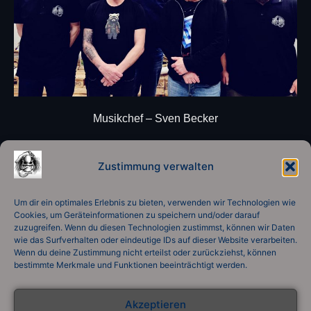
Musikchef – Sven Becker
Aktivbeauftrager – Uwe Schwöble
Zustimmung verwalten
Schriftführer – Tim Stein
PR Verantwortlicher – Dominik Tretter
Um dir ein optimales Erlebnis zu bieten, verwenden wir Technologien wie
Cookies, um Geräteinformationen zu speichern und/oder darauf
zuzugreifen. Wenn du diesen Technologien zustimmst, können wir Daten
wie das Surfverhalten oder eindeutige IDs auf dieser Website verarbeiten.
Wenn du deine Zustimmung nicht erteilst oder zurückziehst, können
bestimmte Merkmale und Funktionen beeinträchtigt werden.
Klicke hier, um Marketing-Cookies zu
akzeptieren und diesen Inhalt zu
aktivieren
Akzeptieren